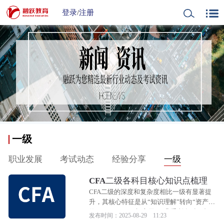
登录
/
注册
一级
职业发展
考试动态
经验分享
一级
CFA二级各科目核心知识点梳理
CFA二级的深度和复杂度相比一级有显著提
升，其核心特征是从“知识理解”转向“资产估
值（Valuation）与应用”。几乎所有科目都
发布时间：2025-08-29 11:23
围绕着如何对各种金融资产进行定价和深度