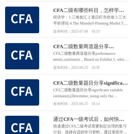
分析。
CFA二级有哪些科目，怎样学习
更高效？
经济学：1.三角套汇 2.逐日盯市价值 3.三大
平价理论 4.The Mundell-Fleming Model 5.三
大增长理论
发布时间：2025-07-08 16:33
CFA二级数量两道题分享
performance metric,sentiment
CFA二级数量两道题分享performance
metric,sentiment，Based on Exhibit 1, which
confusion matrix demonstrates the most
发布时间：2025-06-25 16:30
favorable value of the performance metric that
best addresses Azarov’s concern?
CFA二级数量题目分享significant
variable estimate(s)
CFA二级数量题目分享significant variable
estimate(s),Determine, using only the
statistically significant variable estimate(s) in
发布时间：2025-06-25 16:14
Logistic Regression 2 and the information
provided below,
通过CFA一级考试后，如何快速
通过二级考试？
快速通过CFA二级考试需要制定合理的复习
计划、选择合适的学习资料。通过系统学习