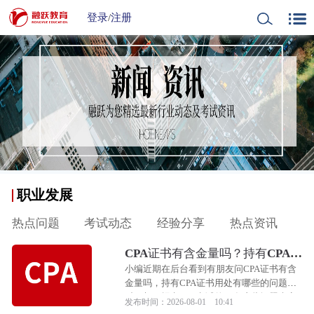
登录
/
注册
职业发展
热点问题
考试动态
经验分享
热点资讯
CPA证书有含金量吗？持有CPA证
书用处有哪些？
小编近期在后台看到有朋友问CPA证书有含
金量吗，持有CPA证书用处有哪些的问题，
对于想要报考CPA考试的朋友这些问题肯定
发布时间：2026-08-01 10:41
是比较想要了解的，那么下面小编就来和大