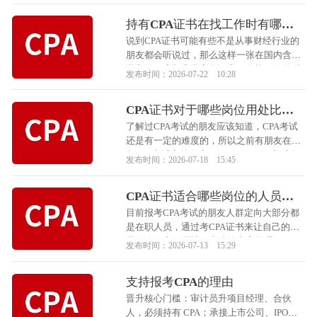
家详细的解答一下。
持有CPA证书在找工作时有哪些
优势？
说到CPA证书可能有些不是从事财经行业的
朋友都会听说过，那么这样一张在国内含金
量和认可度都非常高的证书，在找工作的时
发布时间：2026-07-22 10:28
候有哪些优势呢？
CPA证书对于哪些岗位用处比较
大？
了解过CPA考试的朋友应该知道，CPA考试
还是有一定的难度的，所以之前有朋友在报
考CPA考试之前会先了解一下CPA证书对自
发布时间：2026-07-18 15:45
己所在岗位的用处大不大，为了方便大家更
清楚的了解CPA证书，小编给大家整理了一
CPA证书适合哪些岗位的人员报
下CPA证书对哪些岗位用处比较大。
考？
目前报考CPA考试的朋友人群定向大部分都
是在职人员，通过考CPA证书来让自己的职
业道路更上一层楼，小编给大家整理了一下
发布时间：2026-07-13 15:29
适合报考CPA考试的岗位人员，跟着小编一
起来看看有没有你的岗位吧！
支持报考CPA的理由
晋升核心门槛：审计员升项目经理、合伙
人，必须持有 CPA；承接上市公司、IPO、