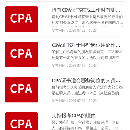
家详细的解答一下。
持有CPA证书在找工作时有哪些
优势？
说到CPA证书可能有些不是从事财经行业的
朋友都会听说过，那么这样一张在国内含金
量和认可度都非常高的证书，在找工作的时
发布时间：2026-07-22 10:28
候有哪些优势呢？
CPA证书对于哪些岗位用处比较
大？
了解过CPA考试的朋友应该知道，CPA考试
还是有一定的难度的，所以之前有朋友在报
考CPA考试之前会先了解一下CPA证书对自
发布时间：2026-07-18 15:45
己所在岗位的用处大不大，为了方便大家更
清楚的了解CPA证书，小编给大家整理了一
CPA证书适合哪些岗位的人员报
下CPA证书对哪些岗位用处比较大。
考？
目前报考CPA考试的朋友人群定向大部分都
是在职人员，通过考CPA证书来让自己的职
业道路更上一层楼，小编给大家整理了一下
发布时间：2026-07-13 15:29
适合报考CPA考试的岗位人员，跟着小编一
起来看看有没有你的岗位吧！
支持报考CPA的理由
晋升核心门槛：审计员升项目经理、合伙
人，必须持有 CPA；承接上市公司、IPO、