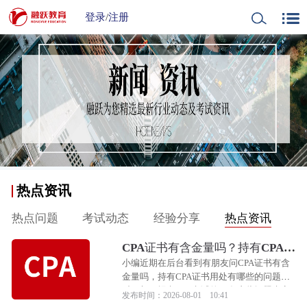
登录
/
注册
热点资讯
热点问题
考试动态
经验分享
热点资讯
CPA证书有含金量吗？持有CPA证
书用处有哪些？
小编近期在后台看到有朋友问CPA证书有含
金量吗，持有CPA证书用处有哪些的问题，
对于想要报考CPA考试的朋友这些问题肯定
发布时间：2026-08-01 10:41
是比较想要了解的，那么下面小编就来和大