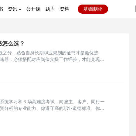
书
资讯
公开课
题库
资料
基础测评
证书怎么选？
等级高低之分，贴合自身长期职业规划的证书才是最优选
速器，必须搭配对应岗位实操工作经验，才能兑现加
同时有前台投资、中台风控两类岗位发展规划，同时
业竞争力。
 年的系统学习和 3 场高难度考试，向雇主、客户、同行一
资分析的专业能力、你遵守高的职业道德标准、你有