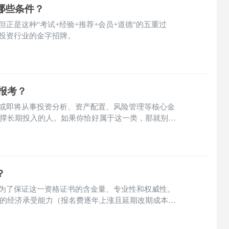
哪些条件？
但正是这种"考试+经验+推荐+会员+道德"的五重过
球投资行业的金字招牌。
人报考？
在或即将从事投资分析、资产配置、风险管理等核心金
撑长期投入的人。如果你恰好属于这一类，那就别犹
？
是为了保证这一资格证书的含金量、专业性和权威性。
的经济承受能力（报名费逐年上涨且延期改期成本高
期间隔和繁重的课后模块）以及抗压能力（终身6次