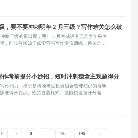
 二级，要不要冲刺明年 2 月三级？写作难关怎么破
，是冲刺三级的窗口期，明年 2 月考试拥有充足半年备考
间，同步兼顾知识点学习与写作专项训练，通关难度
A 三级写作考前提分小妙招，短时冲刺稳拿主观题得分
英文写作能力，核心是检验考生投资组合管理知识的落地
抓准得分要点、规范答题格式，就能快速拉开分差。
无需盲目刷新题，优先复盘真题写作标准答案，背诵标
算书写范式，配合考场审题、时间分配技巧，主观题
次性通关三级、持证收官。
6
7
8
...
195
196
»