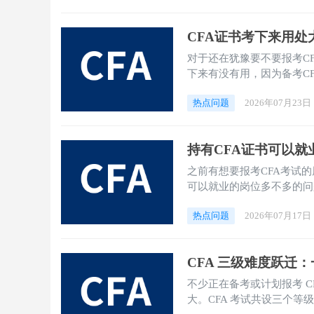
CFA证书考下来用处
对于还在犹豫要不要报考C
下来有没有用，因为备考C
小编给大家整理了一下CF
热点问题
2026年07月23日
看吧！
持有CFA证书可以就
之前有想要报考CFA考试
可以就业的岗位多不多的问
详细的说一说。
热点问题
2026年07月17日
CFA 三级难度跃迁
不少正在备考或计划报考 
大。CFA 考试共设三个