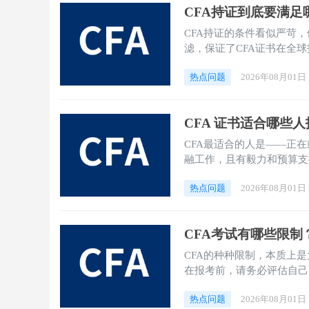
CFA持证到底要满足
CFA持证的条件看似严苛，
滤，保证了CFA证书在全
热点问题
2026年08月01日
CFA 证书适合哪些
CFA最适合的人是——正
融工作，且有毅力和预算支
热点问题
2026年08月01日
CFA考试有哪些限制
CFA的种种限制，本质上
在报考前，请务必评估自己
昂）、时间安排（严格的考
热点问题
2026年08月01日
的考试机会容错率极低）。