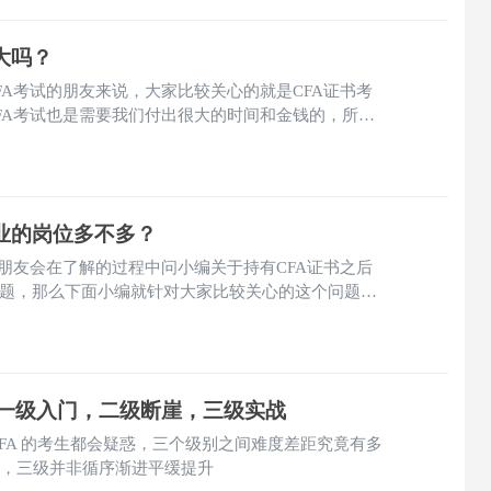
大吗？
FA考试的朋友来说，大家比较关心的就是CFA证书考
FA考试也是需要我们付出很大的时间和金钱的，所以
A证书可以在哪些方面有用处，下面跟着小编一起来看
业的岗位多不多？
的朋友会在了解的过程中问小编关于持有CFA证书之后
题，那么下面小编就针对大家比较关心的这个问题来
：一级入门，二级断崖，三级实战
CFA 的考生都会疑惑，三个级别之间难度差距究竟有多
等级，三级并非循序渐进平缓提升