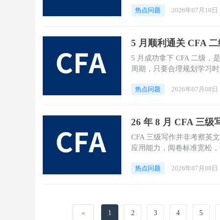
热点问题
2026年07月10日
5 月顺利通关 CFA
5 月成功拿下 CFA 二级
周期，只要合理规划学习时
可控。
热点问题
2026年07月08日
26 年 8 月 CF
CFA 三级写作并非考察
应用能力，阅卷标准宽松，
8 月考试冲刺最后阶段，
热点问题
2026年07月08日
准化答题模板，熟练掌握计
稳定拿到合格分值，助力一
«
1
2
3
4
5