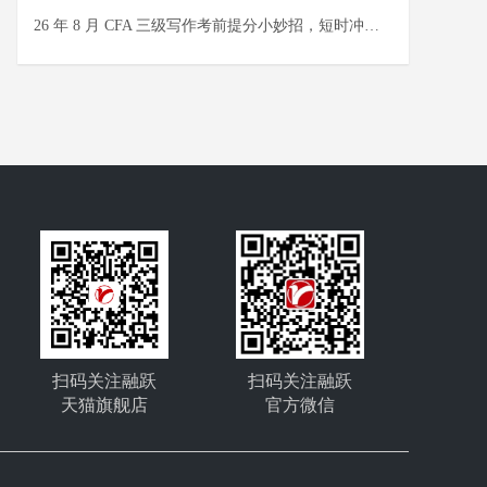
26 年 8 月 CFA 三级写作考前提分小妙招，短时冲刺稳拿主观题得分
扫码关注融跃
扫码关注融跃
天猫旗舰店
官方微信