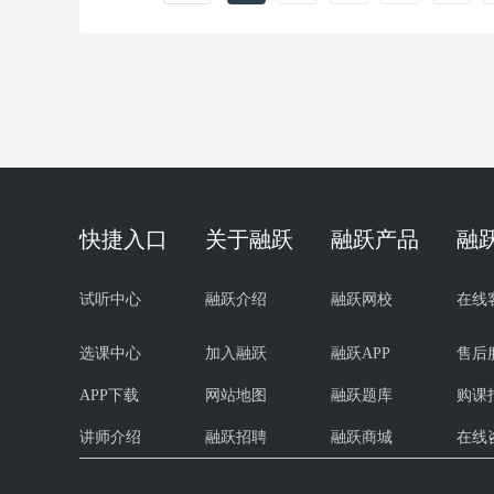
快捷入口
关于融跃
融跃产品
融
试听中心
融跃介绍
融跃网校
在线
选课中心
加入融跃
融跃APP
售后
APP下载
网站地图
融跃题库
购课
讲师介绍
融跃招聘
融跃商城
在线