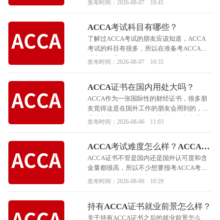
发布时间：2026-08-07 10:45
优先，同时小编也给大家总结了一些持有
ACCA证书之后可以从事的工作，下面跟着
ACCA考试科目有哪些？
小编一起来看看吧！
了解过ACCA考试的朋友应该知道，ACCA
考试的科目有很多，所以在准备考ACCA考
试之前还是要先了解一下ACCA考试科目有
发布时间：2026-08-07 10:35
哪些，小编给大家分阶段整理了一下ACCA
考试的科目，下面跟着小编一起详细看看
ACCA证书在国内用处大吗？
吧！
ACCA作为一张国际性的财经证书，很多朋
友觉得这是在国外工作的朋友会用到的，但
是其实国内对于ACCA证书的认可度也是很
发布时间：2026-08-06 11:03
高的，小编给大家整理了一下ACCA证书在
国内的用处，希望可以帮助大家更全面的了
ACCA考试难度怎么样？ACCA考
解ACCA证书。
试费用是多少？
ACCA证书不管是国内还是国外认可度和含
金量都很高，所以不少想要报考ACCA考试
的朋友在报名之前都想要先了解一下ACCA
发布时间：2026-08-06 10:29
考试的难度以及ACCA考试的费用，这些信
息相信也是很多想要报考ACCA考试的朋友
持有ACCA证书就业前景怎么样？
想要了解的，那么下面小编就来和大家详细
的说一说。
关于持有ACCA证书之后的就业前景怎么