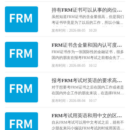
吧！
持有FRM证书可以从事的岗位有
哪些？
虽然知道FRM证书的含金量很高，但是我们
考证书毕竟是为了以后的工作，所以小编给
大家整理了一下在持有FRM证书之后可以从
发布时间：2026-08-05 10:20
事的岗位，下面跟着小编一起来看看吧！
FRM证书含金量和国内认可度怎
么样？
FRM证书作为一张国际性的金融证书，很多
国内的朋友在报考FRM考试之前都会先了解
一下FRM证书含金量以及国内认可度怎么
发布时间：2026-08-05 10:12
样，相信不少朋友也会对FRM证书有这样的
疑问，那么下面小编就来和大家详细的说一
报考FRM考试对英语的要求高
说。
吗？
对于想要考FRM证书之后在国内工作或者是
在国内外企工作的朋友来说，在选择FRM考
试的时候一般都会选择英文考试，那么FRM
发布时间：2026-08-04 10:17
考试对英语的要求高吗？如果你也对这个问
题比较关心，那么下面就来和小编一起来看
FRM考试用英语和用中文的区别
看吧！
大吗？
自从FRM考试可以用中文考试之后，就有不
少朋友来问小编说FRM考试的时候用英语和