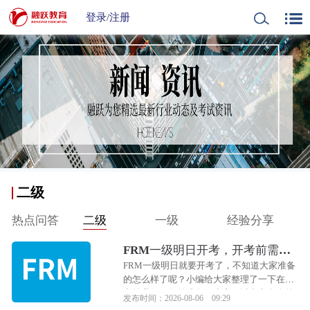
登录
/
注册
二级
热点问答
二级
一级
经验分享
FRM一级明日开考，开考前需要
做哪些准备？
FRM一级明日就要开考了，不知道大家准备
的怎么样了呢？小编给大家整理了一下在开
考前我们要做的准备，大家可以参考自身的
发布时间：2026-08-06 09:29
情况来进行补充，下面跟着小编一起来看看