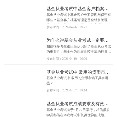
基金从业考试中基金客户档案管
理与保密有哪些？
基金从业考试中基金客户档案管理与保密有
哪些？基金客户档案管理是基金销售管理的
重要内容与基础，而不能仅仅把它理解为客
发布时间：2021-04-26 09:21
户资料的收集、整理和存档。
为什么说基金从业考试一定要报
考？
相信很多考生都已经认识到了基金从业考试
的重要性，基金作为现在比较主流的行业来
说，报考的人数也逐渐在增加。那么，为什
发布时间：2021-04-19 09:20
么说基金从业考试一定要报考？
基金从业考试中 常用的货币市场
工具有哪些？
基金从业考试中 常用的货币市场工具有哪
些？
发布时间：2021-04-07 09:14
基金从业考试成绩要求及有效期
协会是怎么规定的？
基金从业考试将于3月27日举行，相信很多
学员都能在本次考试中取得优异的成绩。对