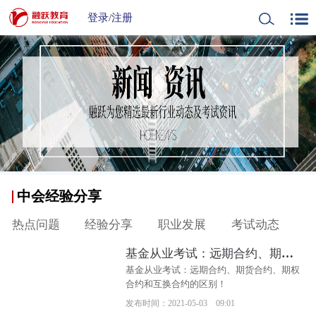
登录
/
注册
中会经验分享
热点问题
经验分享
职业发展
考试动态
基金从业考试：远期合约、期货
合约、期权合约和互换合约的区
基金从业考试：远期合约、期货合约、期权
别！
合约和互换合约的区别！
发布时间：2021-05-03 09:01