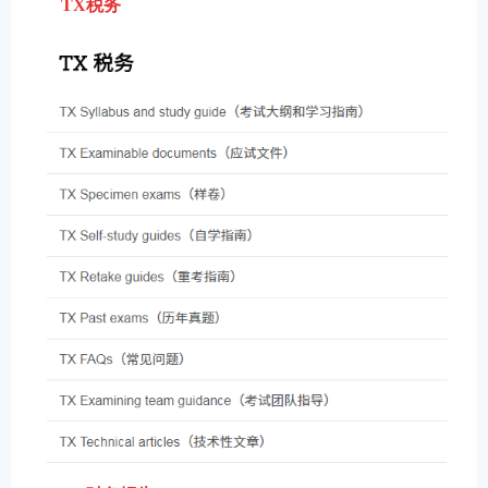
TX税
务