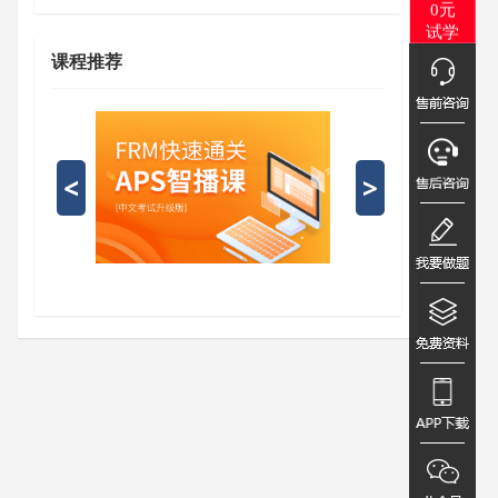
0元
试学
课程推荐