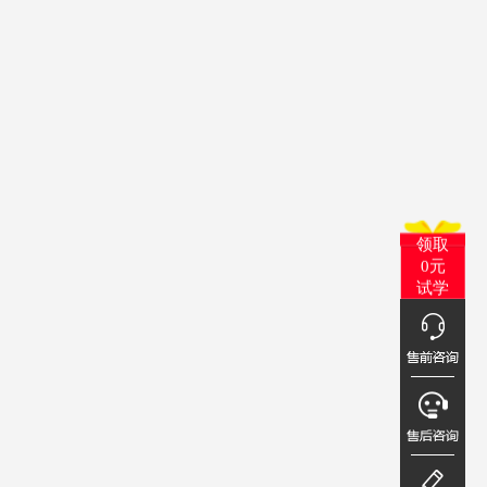
领取
0元
试学