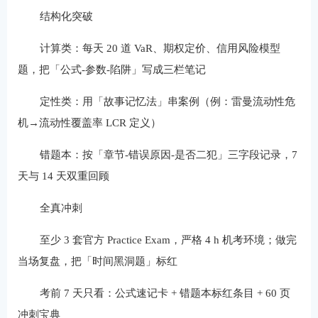
结构化突破
计算类：每天 20 道 VaR、期权定价、信用风险模型
题，把「公式-参数-陷阱」写成三栏笔记
定性类：用「故事记忆法」串案例（例：雷曼流动性危
机→流动性覆盖率 LCR 定义）
错题本：按「章节-错误原因-是否二犯」三字段记录，7
天与 14 天双重回顾
全真冲刺
至少 3 套官方 Practice Exam，严格 4 h 机考环境；做完
当场复盘，把「时间黑洞题」标红
考前 7 天只看：公式速记卡 + 错题本标红条目 + 60 页
冲刺宝典