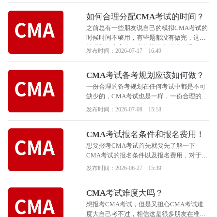
如何合理分配CMA考试的时间？
之前总有一些朋友说自己的模拟CMA考试的
时候时间不够用，有些题都没有做完，这种
情况相信大家在平常的模拟中经常会遇到，
发布时间：2026-07-17 16:49
那么我们要如何合理的分配CMA考试的时间
呢？相信大家看完下面小编整理的内容就会
CMA考试备考规划应该如何做？
有答案了。
一份合理的备考规划在任何考试中都是不可
缺少的，CMA考试也是一样，一份合理的备
考规划可以让你更快的通过CMA考试，对于
发布时间：2026-07-08 15:18
有些还不太会做CMA考试备考规划的朋友，
小编已经给大家做好了，大家可以根据自己
CMA考试报名条件和报名费用！
的情况来进行修改使用，下面跟着小编一起
来详细了解一下吧！
想要报考CMA考试首先就要先了解一下
CMA考试的报名条件以及报名费用，对于有
些不知道从哪里了解比较正确信息的朋友，
发布时间：2026-06-27 15:39
小编给大家把CMA考试报名条件和报名费用
都整理好了，下面跟着小编一起来看看吧！
CMA考试难度大吗？
想报考CMA考试，但是又担心CMA考试难
度大自己考不过，相信这是很多朋友在准备