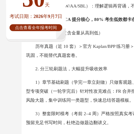
天
文字背诵类（LW/AA/SBL）：理解逻辑再背诵
考试日期：2026年9月7日
三、刷题（ACCA 提分核心，80% 考生低效都
点击查看全年报考时间
1. 刷题优先级（含金量从高到低）
历年真题（近 10 套）＞官方 Kaplan/BP
巩固，不能替代真题套卷。
2. 分三轮刷题法，大幅提升吸收效率
1）章节基础刷题（学完一章立刻做）只做客观题
型专项突破（一轮学完后）针对性攻克难点：FR 合并报
风险大题，集中训练同一类题型，快速总结答题模板。
3）整套限时模考（考前 2–4 周）严格按照真
预留充足书写时间，杜绝边做题边翻讲义。