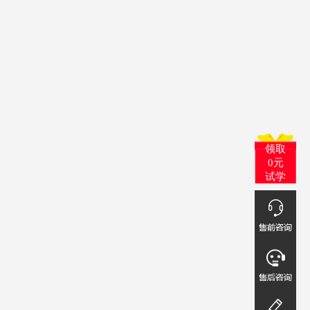
领取
0元
试学