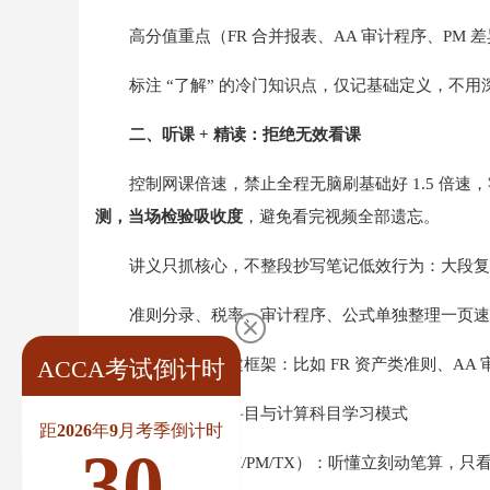
高分值重点（FR 合并报表、AA 审计程序、PM 差
标注 “了解” 的冷门知识点，仅记基础定义，不
二、听课 + 精读：拒绝无效看课
控制网课倍速，禁止全程无脑刷基础好 1.5 倍速，零
测，当场检验吸收度
，避免看完视频全部遗忘。
讲义只抓核心，不整段抄写笔记低效行为：大段复
准则分录、税率、审计程序、公式单独整理一页速
用思维导图搭建框架：比如 FR 资产类准则、AA 
ACCA考试倒计时
区分文字背诵科目与计算科目学习模式
距2026年9月考季倒计时
30
计算类（FA/FM/PM/TX）：听懂立刻动笔算，