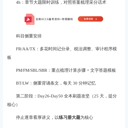
4h：章节大题限时训练，对照答案梳理采分话术
科目侧重安排
FR/AA/TX：多花时间记分录、税法调整、审计程序模
板
PM/FM/SBL/SBR：重点梳理计算步骤 + 文字答题模板
BT/LW：侧重背诵条文，每天 30 分钟记忆
第二阶段：Day26-Day50 全本刷题攻坚（25 天，提分
核心）
停止逐章看厚讲义，以
练习册大题
为核心