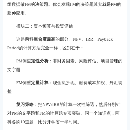
组数据做FM的决策题。你会发现FM的决策题其实就是PM的
延伸应用。
模块二：资本预算与投资评估
这是两科
重合度最高
的部分。NPV、IRR、Payback
Period的计算方法完全一样，区别在于：
PM侧重
定性分析
：非财务因素、风险评估、项目管理的
文字题
FM侧重
定量计算
：现金流折现、融资成本加权、外汇调
整
复习策略
：把NPV/IRR的计算一次性练透，然后分别针
对PM的文字题和FM的计算题专项突破。同一个知识点，两
科各刷10道题，比分开学省一半时间。