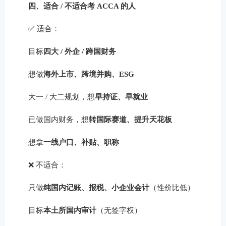
四、适合 / 不适合考 ACCA 的人
✅ 适合：
目标
四大 / 外企 / 跨国财务
想做
海外上市、跨境并购、ESG
大一 / 大二规划，想
早持证、早就业
已做国内财务，想
转国际赛道、提升天花板
想拿
一线户口、补贴、职称
❌ 不适合：
只做
纯国内记账、报税、小企业会计
（性价比低）
目标
本土所国内审计
（无签字权）