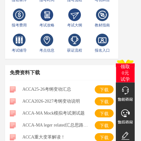
报名条件
报考时间
报考流程
考试科目
报考费用
考试攻略
考试大纲
教材指南
考试辅导
考点信息
获证流程
报名入口
领取
免费资料下载
0元
试学
ACCA25-26考纲变动汇总
下载
ACCA2026-2027考纲变动说明
下载
ACCA-MA Mock模拟考试测试题
下载
ACCA-MA leger related汇总思路整理-笔记
下载
ACCA重大变革解读！
下载