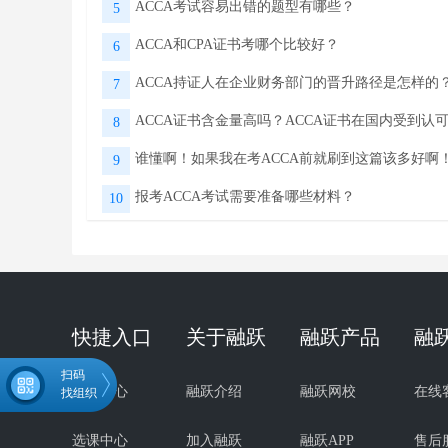
ACCA考试容易出错的题型有哪些？
5
ACCA和CPA证书考哪个比较好？
6
ACCA持证人在企业财务部门的晋升路径是怎样的
7
ACCA证书含金量高吗？ACCA证书在国内受到认
8
谁懂啊！如果我在考ACCA前就刷到这篇该多好啊
9
报考ACCA考试需要准备哪些材料？
10
快捷入口
关于融跃
融跃产品
融
扫码
试听中心
融跃介绍
融跃网校
在线
找组织
选课中心
加入融跃
融跃APP
售后