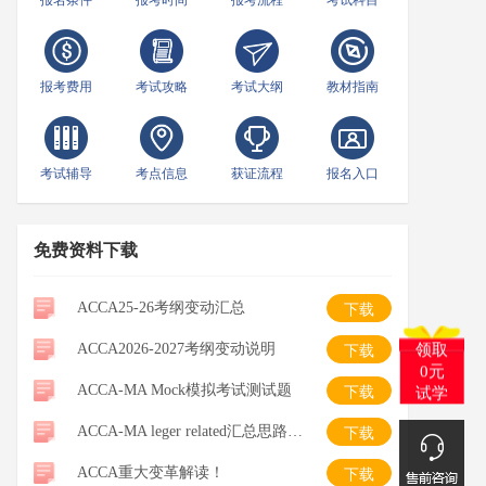
报名条件
报考时间
报考流程
考试科目
报考费用
考试攻略
考试大纲
教材指南
考试辅导
考点信息
获证流程
报名入口
免费资料下载
ACCA25-26考纲变动汇总
下载
ACCA2026-2027考纲变动说明
下载
领取
0元
ACCA-MA Mock模拟考试测试题
下载
试学
ACCA-MA leger related汇总思路整理-笔记
下载
ACCA重大变革解读！
下载