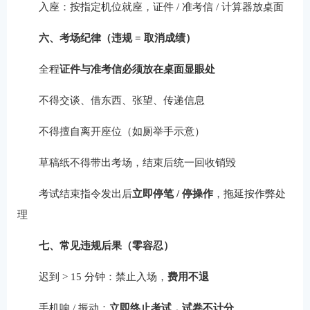
入座：按指定机位就座，证件 / 准考信 / 计算器放桌面
六、考场纪律（违规 = 取消成绩）
全程
证件与准考信必须放在桌面显眼处
不得交谈、借东西、张望、传递信息
不得擅自离开座位（如厕举手示意）
草稿纸不得带出考场，结束后统一回收销毁
考试结束指令发出后
立即停笔 / 停操作
，拖延按作弊处
理
七、常见违规后果（零容忍）
迟到 > 15 分钟：禁止入场，
费用不退
手机响 / 振动：
立即终止考试，试卷不计分