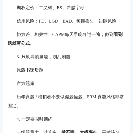
期权定价：二叉树、BS、希腊字母
信用风险：PD、LGD、EAD、预期损失、边际风险
协方差、相关性、CAPM每天早晚各过一遍，做到
看到
题就写公式
。
3. 只刷高质量题，别乱刷题
原版书课后题
官方题库
历年真题 / 模拟卷不要做偏题怪题，FRM 真题风格非常
固定。
4. 一定要限时训练
一级题量大、计算多，
做不完 = 大概率挂
。平时练习：