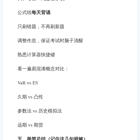
公式纸
每天背诵
只刷错题，不再刷新题
调整作息，保证考试时脑子清醒
熟悉计算器快捷键
看一遍易混淆概念对比：
VaR vs ES
久期 vs 凸性
参数法 vs 历史模拟法
远期 vs 期货
五、极简总结（记住这几句就够）