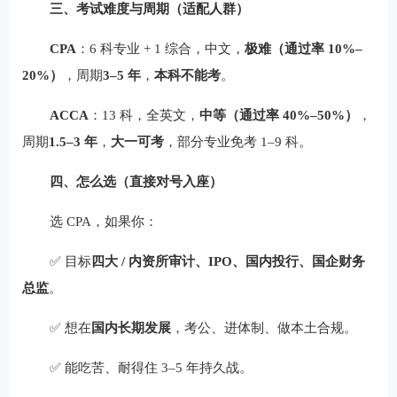
三、考试难度与周期（适配人群）
CPA
：6 科专业 + 1 综合，中文，
极难（通过率 10%–
20%）
，周期
3–5 年
，
本科不能考
。
ACCA
：13 科，全英文，
中等（通过率 40%–50%）
，
周期
1.5–3 年
，
大一可考
，部分专业免考 1–9 科。
四、怎么选（直接对号入座）
选 CPA，如果你：
✅ 目标
四大 / 内资所审计、IPO、国内投行、国企财务
总监
。
✅ 想在
国内长期发展
，考公、进体制、做本土合规。
✅ 能吃苦、耐得住 3–5 年持久战。