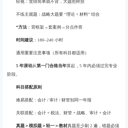
轻视：觉得简单就不背，大题照样挂
不练主观题：战略大题要 “理论 + 材料” 结合
*方法
：背框架→套案例→分点作答
时间建议
：180–240 小时
通用重要注意事项（所有科目都适用）
5 年滚动
从
第一门合格当年
算起，5 年内必须过完专业
阶段。
科目搭配原则
难易搭配：会计 / 审计 / 财管别同一年报
关联搭配：会计 + 税法、财管 + 战略、审计 + 会计
真题＞模拟题＞轻一＞教材
真题至少刷 2 遍，错题必须