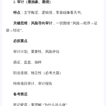
2. 审计（最抽象、最绕）
特点
：文字晦涩、逻辑强，零基础像看天书。
关键思维
：
风险导向审计
，一切围绕 “风险→程序→证
据→结论”。
必抓重点
审计计划、重要性、风险评估
函证、监盘、抽样
职业道德、独立性（必考大题）
特殊项目审计、审计报告
备考禁忌
死记硬背：要理解 “为什么这么做”