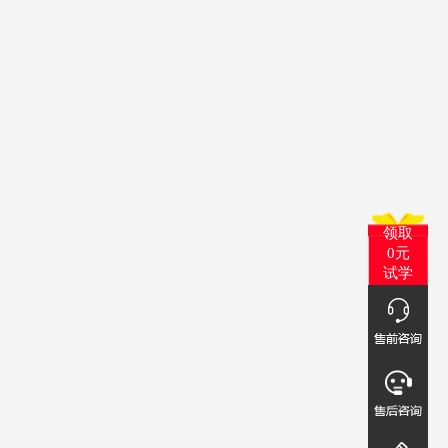
领取
0元
试学