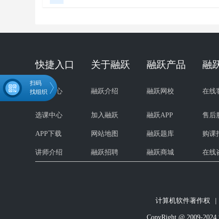
快捷入口
关于融跃
融跃产品
融
扫码
试听中心
融跃介绍
融跃网校
在线
找组织
选课中心
加入融跃
融跃APP
售后
APP下载
网站地图
融跃题库
购课
微信扫码关注公众号
领取CPA学习资料
讲师介绍
融跃招聘
融跃商城
在线
计算机软件著作权
|
CopyRight @ 200