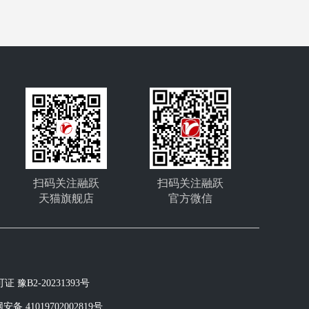
扫码关注融跃
扫码关注融跃
天猫旗舰店
官方微信
豫B2-20231393号
备 41019702002819号