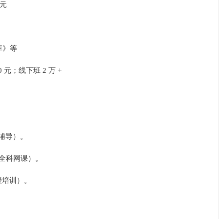
 元
库》等
0 元；线下班 2 万 +
基础辅导）。
+ 全科网课）。
面授培训）。