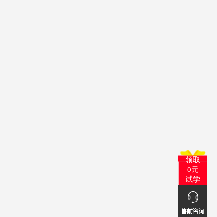
领取
0元
试学