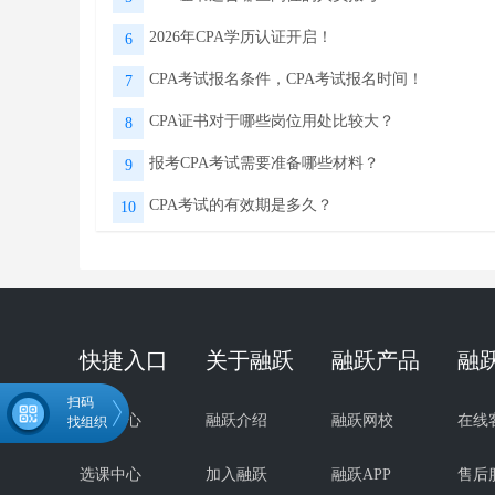
2026年CPA学历认证开启！
6
CPA考试报名条件，CPA考试报名时间！
7
CPA证书对于哪些岗位用处比较大？
8
报考CPA考试需要准备哪些材料？
9
CPA考试的有效期是多久？
10
快捷入口
关于融跃
融跃产品
融
扫码
试听中心
融跃介绍
融跃网校
在线
找组织
选课中心
加入融跃
融跃APP
售后