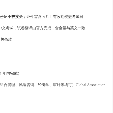
份证
不被接受
；证件需含照片且有效期覆盖考试日
P 推出中文考试，试卷翻译由官方完成，含金量与英文一致
相关条款
4 年内完成）
理、风险咨询、经济学、审计等均可）Global Association