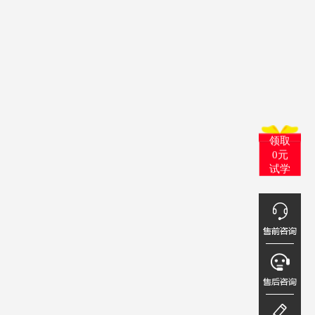
领取
0元
试学