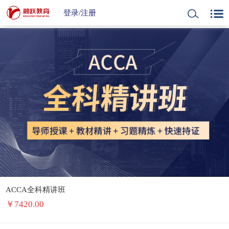
登录
/
注册
ACCA全科精讲班
￥
7420.00