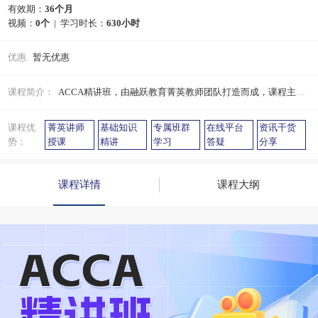
有效期：
36个月
视频：
0个
| 学习时长：
630小时
优惠
暂无优惠
课程简介：
ACCA精讲班，由融跃教育菁英教师团队打造而成，课程主要通过对基础知识的串联讲解，帮助学员梳理知识，掌握知识架构。搭配在线题库，进一步巩固夯实学习知识，助力ACCA学员备考。
课程优
菁英讲师
基础知识
专属班群
在线平台
资讯干货
势：
授课
精讲
学习
答疑
分享
课程详情
课程大纲