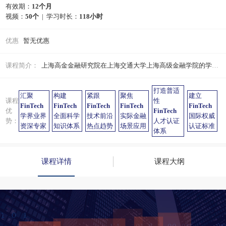
有效期：
12个月
视频：
50个
| 学习时长：
118小时
优惠
暂无优惠
课程简介：
上海高金金融研究院在上海交通大学上海高级金融学院的学术指导下，倾力打造了特许全球金融科技师精品课程，致力于培养创新型、实用性和专业化的高复合型金融科技人才，构建具有中国特色的全球金融科技人才培养体系。
打造普适
汇聚
构建
紧跟
聚焦
建立
课程
性
FinTech
FinTech
FinTech
FinTech
FinTech
优
FinTech
学界业界
全面科学
技术前沿
实际金融
国际权威
势：
人才认证
资深专家
知识体系
热点趋势
场景应用
认证标准
体系
课程详情
课程大纲