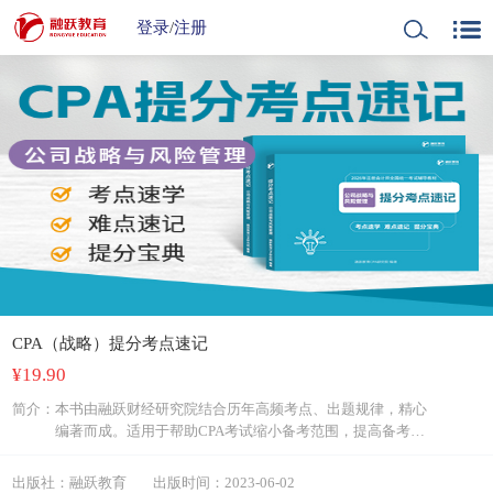
登录
/
注册
CPA（战略）提分考点速记
¥
19.90
简介：
本书由融跃财经研究院结合历年高频考点、出题规律，精心
编著而成。适用于帮助CPA考试缩小备考范围，提高备考效
率。适用于强化阶段备考及冲刺阶段查遗补缺，CPA冲关利
器。
出版社：融跃教育
出版时间：2023-06-02