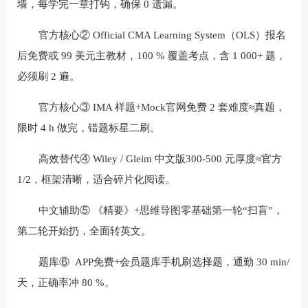
墙，每学完一章打钩，确保 0 遗漏。
官方核心② Official CMA Learning System（OLS）报名
后免费或 99 美元主教材，100 % 覆盖考点，含 1 000+ 题，
必须刷 2 遍。
官方核心③ IMA 样题+Mock官网免费 2 套难度≈真题，
限时 4 h 做完，错题标星二刷。
高效替代④ Wiley / Gleim 中文版300-500 元厚度≈官方
1/2，框架清晰，适合碎片化阅读。
中文辅助⑤ 《精要》+思维导图零基础第一轮“扫盲”，
第二轮开始扔，全面转英文。
题库⑥ APP免费+会员题库手机刷选择题，通勤 30 min/
天，正确率冲 80 %。