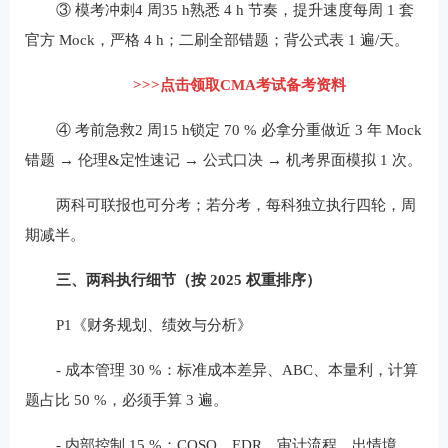
③ 模考冲刺4 周35 h熟悉 4 h 节奏，提升速度每周 1 套
官方 Mock，严格 4 h；二刷全部错题；背公式表 1 遍/天。
>>>点击领取CMA考试备考资料
④ 考前急救2 周15 h锁定 70 % 必拿分重做近 3 年 Mock
错题 → 伦理&定性速记 → 公式口决 → 机考界面模拟 1 次。
两科可联报也可分考；若分考，每科独立执行四轮，周
期减半。
三、两科执行细节（按 2025 权重排序）
P1《财务规划、绩效与分析》
‑ 成本管理 30 %：标准成本差异、ABC、本量利，计算
题占比 50 %，必须手算 3 遍。
‑ 内部控制 15 %：COSO、EDR、审计流程，出情境