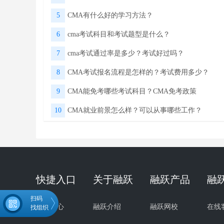
5
CMA有什么好的学习方法？
6
cma考试科目和考试题型是什么？
7
cma考试通过率是多少？考试好过吗？
8
CMA考试报名流程是怎样的？考试费用多少？
9
CMA能免考哪些考试科目？CMA免考政策
10
CMA就业前景怎么样？可以从事哪些工作？
快捷入口
关于融跃
融跃产品
融
扫码
试听中心
融跃介绍
融跃网校
在线
找组织