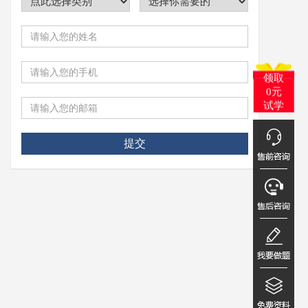
领取
0元
试学
提交