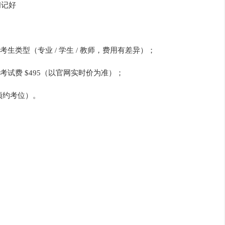
间记好
考生类型（专业 / 学生 / 教师，费用有差异）；
单科考试费 $495（以官网实时价为准）；
预约考位）。
。