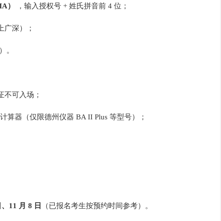
M
A
）
，输入授权号 + 姓氏拼音前 4 位；
北上广深）；
）。
考证不可入场；
（仅限德州仪器 BA II Plus 等型号）；
、11 月 8 日
（已报名考生按预约时间参考）。