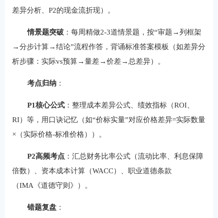
差异分析、P2的现金流折现）。
情景题突破
‌：每周精做2-3道情景题，按“审题→列框架
→分步计算→结论”流程作答，背诵标准答案模板（如差异分
析步骤：实际vs预算→量差→价差→总差异）。
考点归纳
‌：
P1核心公式
‌：整理成本差异公式、绩效指标（ROI、
RI）等，用口诀记忆（如“价标实量”对应价格差异=实际数量
×（实际价格-标准价格））。
P2高频考点
‌：汇总财务比率公式（流动比率、利息保障
倍数）、资本成本计算（WACC）、职业道德条款
（IMA《道德守则》）。
错题复盘
‌：