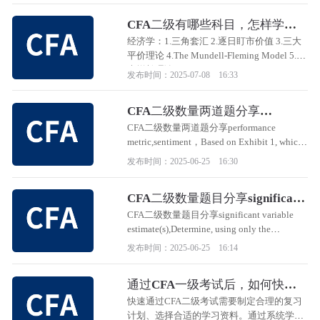
分析。
CFA二级有哪些科目，怎样学习
更高效？
经济学：1.三角套汇 2.逐日盯市价值 3.三大
平价理论 4.The Mundell-Fleming Model 5.三
大增长理论
发布时间：2025-07-08 16:33
CFA二级数量两道题分享
performance metric,sentiment
CFA二级数量两道题分享performance
metric,sentiment，Based on Exhibit 1, which
confusion matrix demonstrates the most
发布时间：2025-06-25 16:30
favorable value of the performance metric that
best addresses Azarov’s concern?
CFA二级数量题目分享significant
variable estimate(s)
CFA二级数量题目分享significant variable
estimate(s),Determine, using only the
statistically significant variable estimate(s) in
发布时间：2025-06-25 16:14
Logistic Regression 2 and the information
provided below,
通过CFA一级考试后，如何快速
通过二级考试？
快速通过CFA二级考试需要制定合理的复习
计划、选择合适的学习资料。通过系统学习