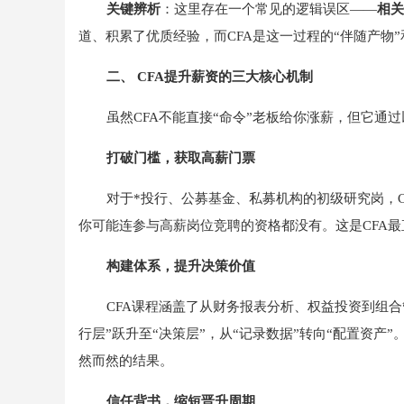
关键辨析
：这里存在一个常见的逻辑误区——
相关
道、积累了优质经验，而CFA是这一过程的“伴随产物”
二、 CFA提升薪资的三大核心机制
虽然CFA不能直接“命令”老板给你涨薪，但它通
打破门槛，获取高薪门票
对于*投行、公募基金、私募机构的初级研究岗，C
你可能连参与高薪岗位竞聘的资格都没有。这是CFA最
构建体系，提升决策价值
CFA课程涵盖了从财务报表分析、权益投资到组
行层”跃升至“决策层”，从“记录数据”转向“配置资
然而然的结果。
信任背书，缩短晋升周期