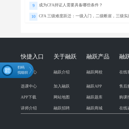
成为CFA持证人需要具备哪些条件？
9
CFA 三级难度跃迁：一级入门，二级断崖，三级实
10
快捷入口
关于融跃
融跃产品
融
扫码
试听中心
融跃介绍
融跃网校
在线
找组织
选课中心
加入融跃
融跃APP
售后
APP下载
网站地图
融跃题库
购课
微信扫码关注公众号
领取CFA学习资料
讲师介绍
融跃招聘
融跃商城
在线