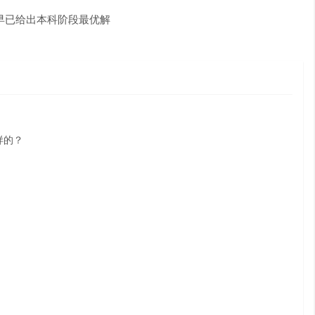
，早已给出本科阶段最优解
）
样的？