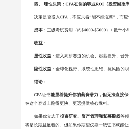
四、 理性决策：CFA在你的职业ROI（投资回报
决定是否投入CFA，不应只看“能不能涨薪”，而应
成本
：三级考试费用（约$4000-$5000）+ 数千
收益
：
显性收益
：进入高薪赛道的机会、起薪提升、晋升
隐性收益
：全球化视野、系统性思维、抗风险的职
结论：
CFA证书
能显着提升你的薪资潜力，但无法直接保
在这个赛道上跑得更快、更远提供核心燃料。
如果你立志于
投资研究、资产管理和私募股权
等领
将是长期且显着的。但如果你期望仅靠一纸证书就能让