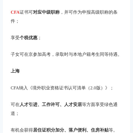
CFA
证书可
对应中级职称
，并可作为申报高级职称的条
件；
享受
个税优惠
；
子女可在京参加高考，录取时与本地户籍考生同等待遇。
上海
CFA纳入《境外职业资格证书认可清单（2.0版）》；
可在
人才引进、工作许可、人才安居
等方面享受绿色通
道；
有机会获得
居住证积分加分、落户便利、住房补贴
等。