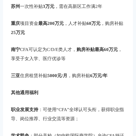
苏州
一次性补贴
3万元
，需在高新区工作满2年
重庆
项目资金
最高200万元
，人才补贴
60万元
，购房补贴
25万元
南宁
CFA可认定为C/D/E类人才，
购房补贴最高60万元
，
享受子女入学、医疗优诊等
三亚
住房租赁补贴
5000元/月
，购房补贴
6万元/年
其他通用福利
职业发展支持
：可使用“CFA”全球认可头衔，获得职业指
导、岗位推荐、行业交流等资源；
学术豁免
：部分高校（如中欧国际商学院）允许CFA持证