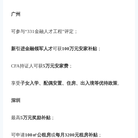
广州
可参与“331金融人才工程”评定；
新引进金融领军人才
可获
100万元安家补贴
；
CFA持证人可获
5万元安家费
；
享受
子女入学、配偶安置、住房、出入境等优待政策
。
深圳
最高
5万元奖励补贴
；
可申请
100㎡公租房
或
每月3200元租房补贴
；