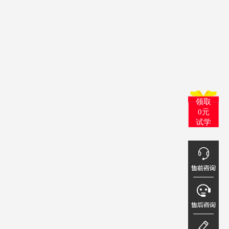
领取
0元
试学