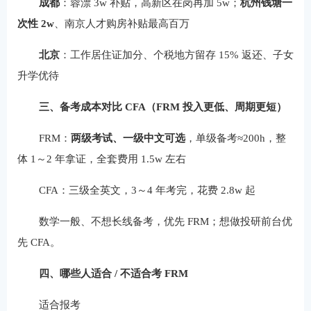
成都
：蓉漂 3w 补贴，高新区在岗再加 5w；
杭州钱塘一
次性 2w
、南京人才购房补贴最高百万
北京
：工作居住证加分、个税地方留存 15% 返还、子女
升学优待
三、备考成本对比 CFA（FRM 投入更低、周期更短）
FRM：
两级考试、一级中文可选
，单级备考≈200h，整
体 1～2 年拿证，全套费用 1.5w 左右
CFA：三级全英文，3～4 年考完，花费 2.8w 起
数学一般、不想长线备考，优先 FRM；想做投研前台优
先 CFA。
四、哪些人适合 / 不适合考 FRM
适合报考