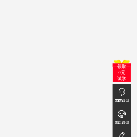
领取
0元
试学