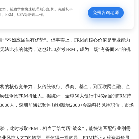
意力，帮助学生快速梳理知识架构。先后从事
免费咨询老师
、FRM、CFA等培训工作。
用”“不如应届生有优势”。但事实上，FRM的核心价值是专业能力
无法比拟的优势，这也让30岁考FRM，成为一场“有备而来”的机
构的核心竞争力，从传统银行、券商、基金，到互联网金融、金
狂争抢FRM持证人。据统计，全球50大银行中46家雇佣FRM持
000人，深圳前海试验区规划新增2000+金融科技风控职位，市场
验，此时考取FRM，相当于给简历“镀金”，能快速匹配行业刚需
专业风控人才”的转型。更值得一提的是，FRM持证人薪资溢价显