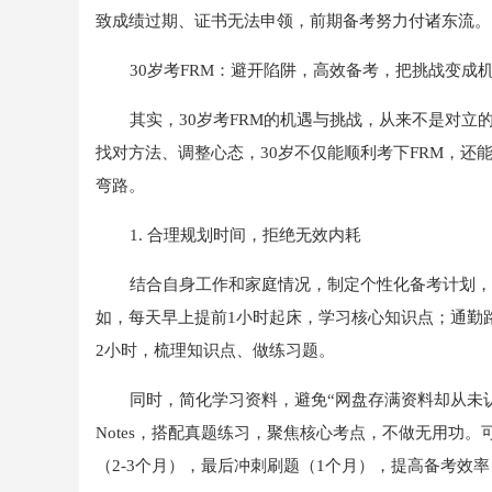
致成绩过期、证书无法申领，前期备考努力付诸东流。
30岁考FRM：避开陷阱，高效备考，把挑战变成
其实，30岁考FRM的机遇与挑战，从来不是对
找对方法、调整心态，30岁不仅能顺利考下FRM，还
弯路。
1. 合理规划时间，拒绝无效内耗
结合自身工作和家庭情况，制定个性化备考计划，不
如，每天早上提前1小时起床，学习核心知识点；通勤路
2小时，梳理知识点、做练习题。
同时，简化学习资料，避免“网盘存满资料却从未认真学过一
Notes，搭配真题练习，聚焦核心考点，不做无用功
（2-3个月），最后冲刺刷题（1个月），提高备考效率