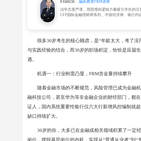
Francis
融跃教育FRM讲师
治学态度严谨，用思维的逻辑力量吸引学生的注
CFP国际金融理财师系列、中级经济师、银行内训
很多30岁考生的核心顾虑，是“年龄太大，考了没
与实践经验的结合，而30岁的职场积淀，恰恰是应届生
遇。
机遇一：行业刚需凸显，FRM含金量持续攀升
随着金融市场的不断规范，风险管理已成为金融机
融科技公司，甚至华为等非金融企业的财经部门，都在疯
证人，国内系统重要性银行仅六大行新增风控编制就超3
缺口持续扩大。
30岁的你，大多已在金融或相关领域积累了一定经
岗位，摆脱基层岗位的内耗，实现从“普通从业者”到“