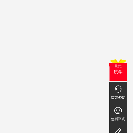
0元
试学