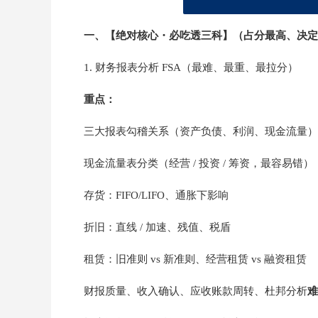
一、【绝对核心・必吃透三科】（占分最高、决定
1. 财务报表分析 FSA（最难、最重、最拉分）
重点：
三大报表勾稽关系（资产负债、利润、现金流量）
现金流量表分类（经营 / 投资 / 筹资，最容易错）
存货：FIFO/LIFO、通胀下影响
折旧：直线 / 加速、残值、税盾
租赁：旧准则 vs 新准则、经营租赁 vs 融资租赁
财报质量、收入确认、应收账款周转、杜邦分析
难