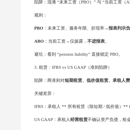
陷阱：混淆 “未来工资（PBO）” 与 “当前工资
规则：
PBO
：未来工资、服务年限、折现率→
报表列示
ABO
：当前工资→仅披露，
不进报表
。
避坑：看到 “pension liability” 直接锁定 PBO。
3. 租赁：IFRS vs US GAAP（准则陷阱）
陷阱：两准则对
短期租赁、低价值租赁、承租人费
关键差异：
IFRS：承租人 ** 所有租赁（除短期 / 低价值）*
US GAAP：承租人
经营租赁
不确认资产负债，租