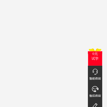
0元
试学