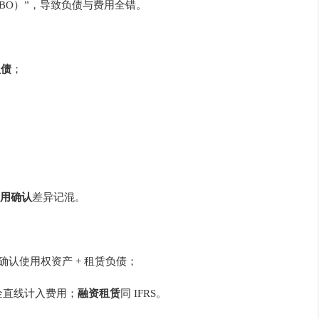
（ABO）”，导致负债与费用全错。
负债
；
用确认
差异记混。
* 确认使用权资产 + 租赁负债；
金直线计入费用；
融资租赁
同 IFRS。