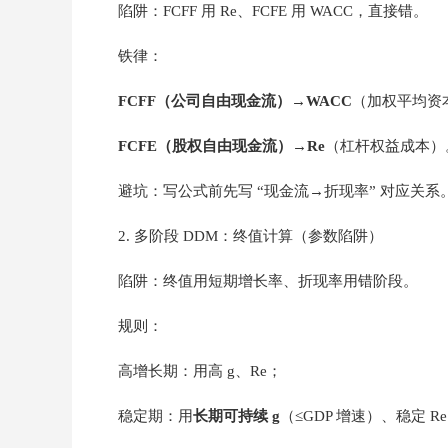
陷阱：FCFF 用 Re、FCFE 用 WACC，直接错。
铁律：
FCFF（公司自由现金流）
→
WACC
（加权平均资
FCFE（股权自由现金流）
→
Re
（杠杆权益成本）
避坑：写公式前先写 “现金流→折现率” 对应关系
2. 多阶段 DDM：终值计算（参数陷阱）
陷阱：终值用短期增长率、折现率用错阶段。
规则：
高增长期：用高 g、Re；
稳定期：用
长期可持续 g
（≤GDP 增速）、稳定 R