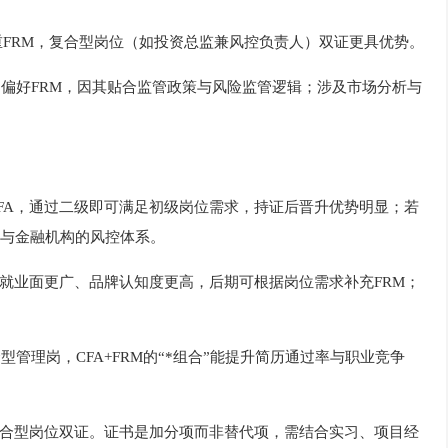
岗重FRM，复合型岗位（如投资总监兼风控负责人）双证更具优势。
岗偏好FRM，因其贴合监管政策与风险监管逻辑；涉及市场分析与
CFA，通过二级即可满足初级岗位需求，持证后晋升优势明显；若
行与金融机构的风控体系。
，其就业面更广、品牌认知度更高，后期可根据岗位需求补充FRM；
型管理岗，CFA+FRM的“*组合”能提升简历通过率与职业竞争
，复合型岗位双证。证书是加分项而非替代项，需结合实习、项目经