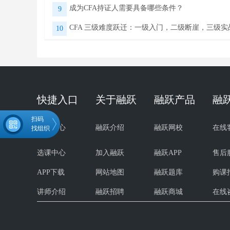
成为CFA持证人需要具备哪些条件？
9
CFA 三级难度跃迁：一级入门，二级断崖，三级实
10
快捷入口
关于融跃
融跃产品
融
扫码
试听中心
融跃介绍
融跃网校
在线
找组织
选课中心
加入融跃
融跃APP
售后
APP下载
网站地图
融跃题库
购课
微信扫码关注公众号
领取CFA学习资料
讲师介绍
融跃招聘
融跃商城
在线