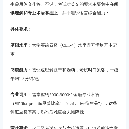
生需用英文作答。不过，考试对英文的要求主要集中在
阅
读理解和专业术语掌握
上，并非测试语言综合能力：
具体要求：
基础水平
：大学英语四级（CET-4）水平即可满足基本需
求
阅读能力
：需快速理解题干和选项，考试时间紧张，一级
平均1.5分钟/题
专业词汇
：需掌握约2000-3000个金融专业术语
（如"Sharpe ratio夏普比率"、"derivative衍生品"），这些
词汇重复率高，熟悉后难度会大幅降低
写作要求
：仅三级考试包含英文论述题（8-11道构造文章