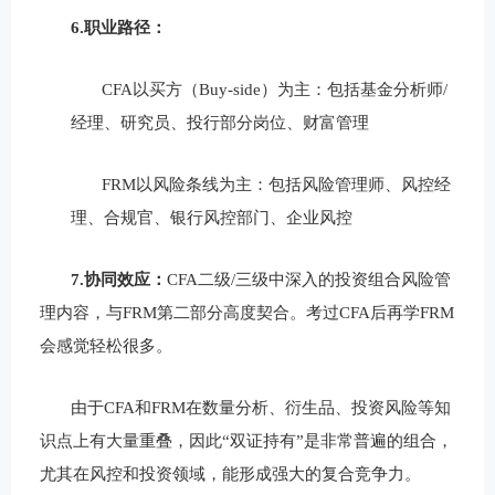
6.
职业路径
：
CFA
以
买方（
Buy-side
）为主：
包括
基金分析师
/
经理
、
研究员
、
投行部分岗位
、
财富管理
FRM
以
风险条线为主：
包括
风险管理师
、
风控经
理
、
合规官
、
银行风控部门
、
企业风控
7.
协同效应：
CFA
二级
/
三级中深入的投资组合风险管
理内容，与
FRM
第二部分高度契合。考过
CFA
后再学
FRM
会感觉轻松很多。
由于
CFA
和
FRM
在数量分析、衍生品、投资风险等知
识点上有大量重叠，因此
“
双证持有
”
是非常普遍的组合，
尤其在风控和投资领域，能形成强大的复合竞争力。