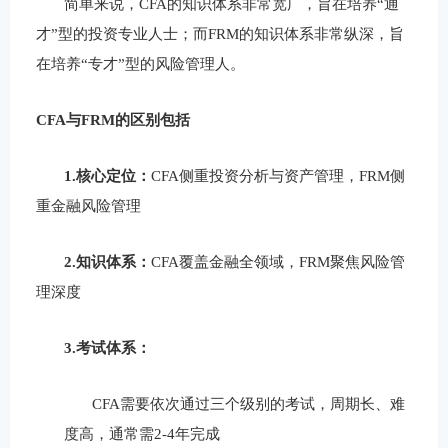
简单来说，
CFA
的知识体系非常宽广，旨在培养“通
才”型的投资专业人士；而
FRM
的知识体系非常纵深，旨
在培养“专才”型的风险管理人。
CFA
与
FRM
的区别
包括
1.
核心定位
：
CFA侧重
投资分析与资产管理
，FRM侧
重
金融风险管理
2.
知识体系
：
CFA
覆盖金融全领域，
FRM
聚焦风险管
理深度
3.
考试
体系：
CFA
需要依次通过三个级别的考试
，周期长、难
度高，通常需
2-4
年完成