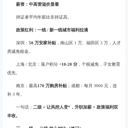
薪资：中高管溢价显着
持证者平均年薪比非持证高。
政策红利：一线 / 新一线城市福利拉满
深圳：
50 万安家补贴
，南山区 1 万、福田区 3 万，人才
房减免租金。
上海 / 北京：落户积分 +
10-20 分
，个税减免，子女教育
优先。
南京：最高
170 万购房补贴
；成都：每月 3000 元，连
补 3 年。
一句话：
二级 = 让风控人变*，升职加薪 + 政策福利双
丰收。