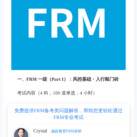
一、FRM 一级（Part I）：风控基础・入行敲门砖
考试内容（4 科，100 道单选，4 小时）
免费提供FRM备考类问题解答，帮助您更轻松通过
FRM专业考试
Crystal
融跃教育FRM讲师