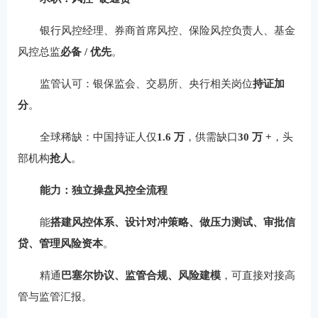
银行风控经理、券商首席风控、保险风控负责人、基金
风控总监
必备 / 优先
。
监管认可：银保监会、交易所、央行相关岗位
持证加
分
。
全球稀缺：中国持证人仅
1.6 万
，供需缺口
30 万 +
，头
部机构
抢人
。
能力：独立操盘风控全流程
能
搭建风控体系、设计对冲策略、做压力测试、审批信
贷、管理风险资本
。
精通
巴塞尔协议、监管合规、风险建模
，可直接对接高
管与监管汇报。