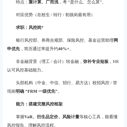
特点：
重计算、广而浅
，考 “是什么、怎么算”。
对应优势（在校生 / 转行 / 初级岗最有用）
求职：风控岗*
银行风控部、券商合规部、保险风控、基金运营助理
网
申优先
，简历通过率提升约
40%+
。
非金融背景（理工 / 会计）转金融，
弥补专业短板
，HR
认可风控基础能力。
头部机构（中金、中信、招行、易方达）校招风控 / 管
培岗
明确 “FRM 一级优先”
。
能力：搭建完整风控框架
掌握
VaR、衍生品定价、风险计量
等核心工具，能看懂
风控报告、理解风控流程。