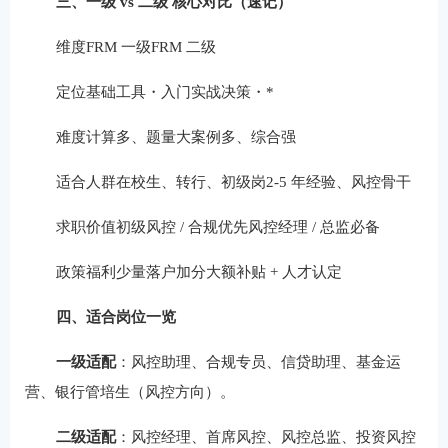
三、一级 vs 二级 核心对比（速记）
维度FRM 一级FRM 二级
定位基础工具・入门实战决策・*
难度计算多、题量大案例多、综合强
适合人群在校生、转行、初级岗2-5 年经验、风控骨干
求职价值初级风控 / 合规优先风控经理 / 总监必备
政策福利少量落户加分大额补贴 + 人才认定
四、适合岗位一览
一级适配
：风控助理、合规专员、信贷助理、基金运
营、银行管培生（风控方向）。
二级适配
：风控经理、首席风控、风控总监、投资风控