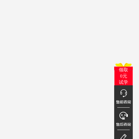
领取
0元
试学