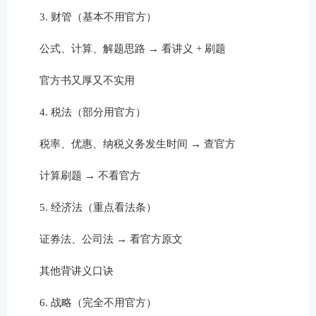
3. 财管（基本不用官方）
公式、计算、解题思路 → 看讲义 + 刷题
官方书又厚又不实用
4. 税法（部分用官方）
税率、优惠、纳税义务发生时间 → 查官方
计算刷题 → 不看官方
5. 经济法（重点看法条）
证券法、公司法 → 看官方原文
其他背讲义口诀
6. 战略（完全不用官方）