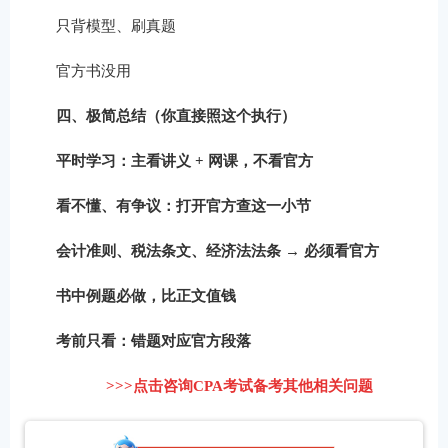
只背模型、刷真题
官方书没用
四、极简总结（你直接照这个执行）
平时学习：主看讲义 + 网课，不看官方
看不懂、有争议：打开官方查这一小节
会计准则、税法条文、经济法法条 → 必须看官方
书中例题必做，比正文值钱
考前只看：错题对应官方段落
>>>点击咨询CPA考试备考其他相关问题