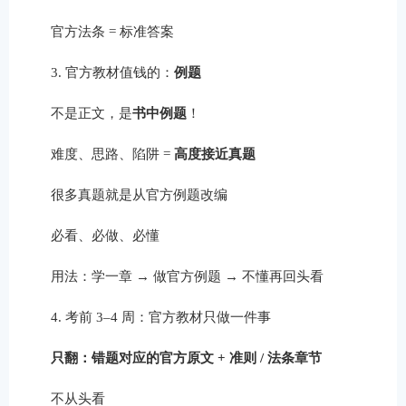
官方法条 = 标准答案
3. 官方教材值钱的：
例题
不是正文，是
书中例题
！
难度、思路、陷阱 =
高度接近真题
很多真题就是从官方例题改编
必看、必做、必懂
用法：学一章 → 做官方例题 → 不懂再回头看
4. 考前 3–4 周：官方教材只做一件事
只翻：错题对应的官方原文 + 准则 / 法条章节
不从头看