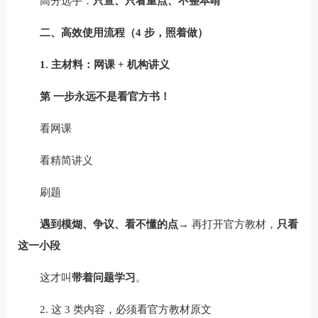
高分选手：
只查、只看重点、不整本啃
二、高效使用流程（4 步，照着做）
1. 主材料：网课 + 机构讲义
第 一步永远不是看官方书！
看网课
看精简讲义
刷题
遇到模煳、争议、看不懂的点
→ 再打开官方教材，
只看
这一小段
这才叫
带着问题学习
。
2. 这 3 类内容，必须看官方教材原文