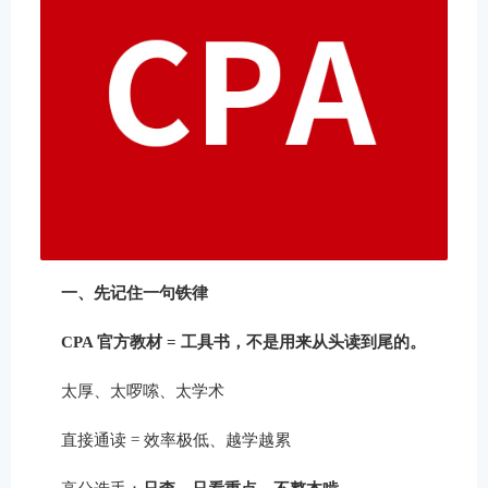
一、先记住一句铁律
CPA 官方教材 = 工具书，不是用来从头读到尾的。
太厚、太啰嗦、太学术
直接通读 = 效率极低、越学越累