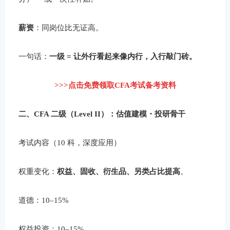
薪资
：同岗位比无证高。
一句话：
一级 = 让外行看起来像内行，入行敲门砖。
>>>点击免费领取CFA考试备考资料
二、CFA 二级（Level II）：估值建模・投研骨干
考试内容（10 科，深度应用）
权重变化：
权益、固收、衍生品、另类占比提高
。
道德：10–15%
权益投资：10–15%