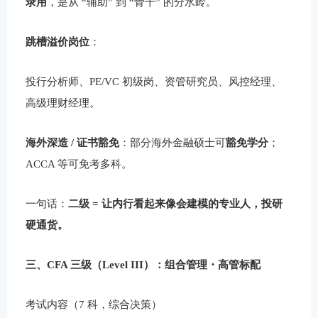
录用
，是从 “辅助” 到 “骨干” 的分水岭。
跳槽溢价岗位
：
投行分析师、PE/VC 初级岗、资管研究员、风控经理、
高级理财经理。
海外深造 / 证书豁免
：部分海外金融硕士可
豁免学分
；
ACCA 等可免考多科。
一句话：
二级 = 让内行看起来像会建模的专业人，投研
硬通货。
三、CFA 三级（Level III）：组合管理・高管标配
考试内容（7 科，综合决策）