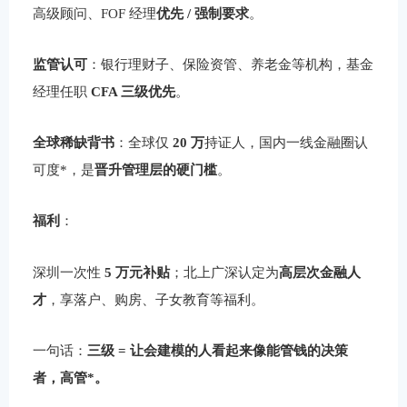
高级顾问、FOF 经理
优先 / 强制要求
。
监管认可
：银行理财子、保险资管、养老金等机构，基金
经理任职
CFA 三级优先
。
全球稀缺背书
：全球仅
20 万
持证人，国内一线金融圈认
可度*，是
晋升管理层的硬门槛
。
福利
：
深圳一次性
5 万元补贴
；北上广深认定为
高层次金融人
才
，享落户、购房、子女教育等福利。
一句话：
三级 = 让会建模的人看起来像能管钱的决策
者，高管*。