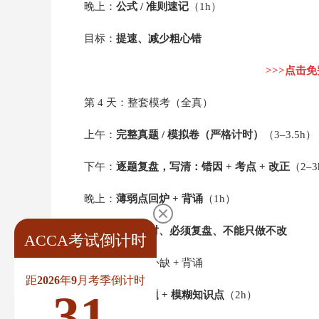
晚上：
公式 / 准则速记
（1h）
目标：
提速、减少粗心错
>>>点击
第 4 天：整套模考（全真）
上午：
完整真题 / 模拟卷（严格计时）
（3–3.5h）
下午：
逐题复盘，写清：错因 + 考点 + 改正
（2–
晚上：
薄弱点回炉 + 背诵
（1h）
关键：
必须限时、必须复盘、不能只做不改
ACCA考试倒计时
第 3 天：查漏补缺 + 背诵
距2026年9月考季倒计时
31
上午：
只看错题 + 模糊知识点
（2h）