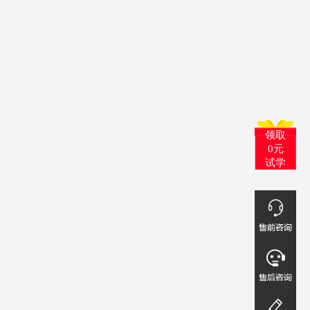
领取
0元
试学