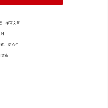
记、考官文章
限时
格式、结论句
别熬夜