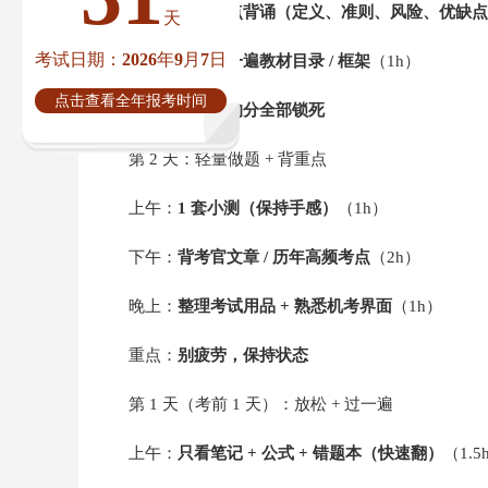
下午：
高频考点背诵（定义、准则、风险、优缺点
天
考试日期：2026年9月7日
晚上：
快速过一遍教材目录 / 框架
（1h）
点击查看全年报考时间
目标：
把能拿的分全部锁死
第 2 天：轻量做题 + 背重点
上午：
1 套小测（保持手感）
（1h）
下午：
背考官文章 / 历年高频考点
（2h）
晚上：
整理考试用品 + 熟悉机考界面
（1h）
重点：
别疲劳，保持状态
第 1 天（考前 1 天）：放松 + 过一遍
上午：
只看笔记 + 公式 + 错题本（快速翻）
（1.5