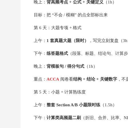
晚上：
背高频考点 + 公式 + 关键定义
（1h）
目标：把 “不会 / 模糊” 的点全部标出来
第 6 天：大题专项 + 格式
上午：
1 套真题大题（限时）
，写完立刻复盘（3h
下午：
练答题格式
（段落、标题、结论句、计算步
晚上：
背模板句 / 得分句式
（1h）
重点：
ACCA
阅卷看
结构 + 结论 + 关键数字
，不
第 5 天：小题 + 计算熟练度
上午：
整套 Section A/B 小题限时练
（1.5h）
下午：
计算类高频题二刷
（折旧、合并、比率、NP