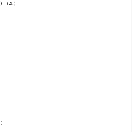
）
（2h）
h）